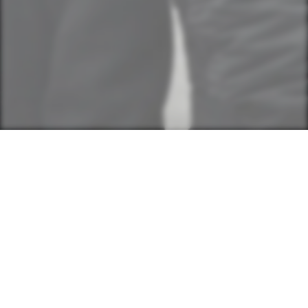
Renate Hudler & Karl Heinz
Grube
Datenschutz
Kein Tracking :)
Bei Ticketbestellungen werden Ihre angegebenen Daten
übermittelt und für die Erfüllung der Bestellung
gespeichert und nach dem Konzert gelöscht.
Desweiteren wird ein Cookie während der