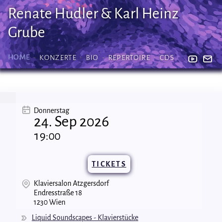
Renate Hudler & Karl Heinz
Grube
Home
Konzerte
Bio
Repertoire
CDs
Donnerstag
24. Sep 2026
19:00
TICKETS
Klaviersalon Atzgersdorf
Endresstraße 18
1230 Wien
Liquid Soundscapes - Klavierstücke